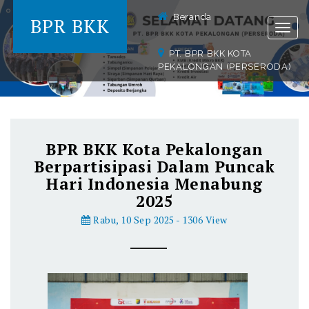
Beranda
BPR BKK
Togg
navig
PT. BPR BKK KOTA
PEKALONGAN (PERSERODA)
BPR BKK Kota Pekalongan
Berpartisipasi Dalam Puncak
Hari Indonesia Menabung
2025
Rabu, 10 Sep 2025 - 1306 View